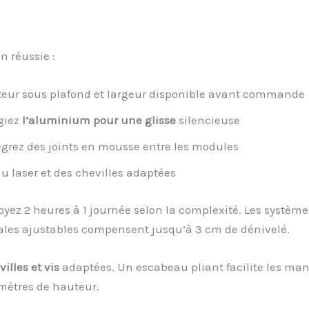
n réussie :
uteur sous plafond et largeur disponible avant commande
égiez
l’aluminium pour une glisse
silencieuse
égrez des joints en mousse entre les modules
au laser et des chevilles adaptées
voyez 2 heures à 1 journée selon la complexité. Les systèm
s cales ajustables compensent jusqu’à 3 cm de dénivelé.
lles et vis
adaptées. Un escabeau pliant facilite les ma
mètres de hauteur.