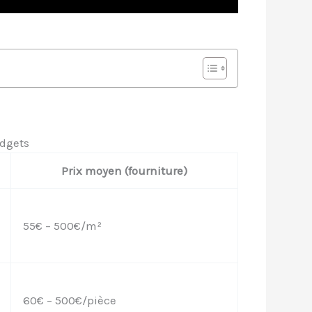
udgets
Prix moyen (fourniture)
55€ – 500€/m²
60€ – 500€/pièce