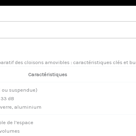
ratif des cloisons amovibles : caractéristiques clés et b
Caractéristiques
sol ou suspendue)
 33 dB
, verre, aluminium
le de l’espace
s volumes