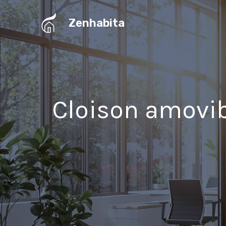
Aller
au
Zenhabita
contenu
Cloison amovib