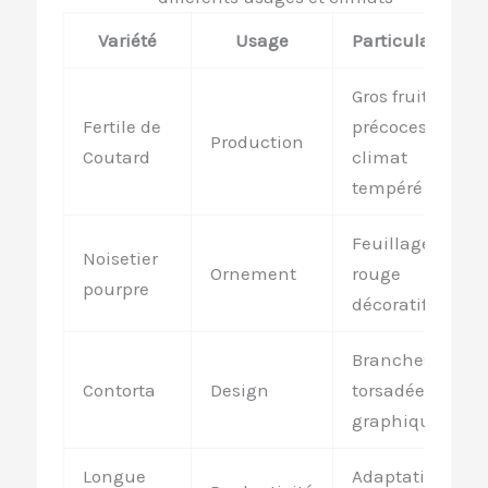
Variété
Usage
Particularités
Gros fruits
Fertile de
précoces,
Production
Coutard
climat
tempéré
Feuillage
Noisetier
Ornement
rouge
pourpre
décoratif
Branches
Contorta
Design
torsadées
graphiques
Longue
Adaptation