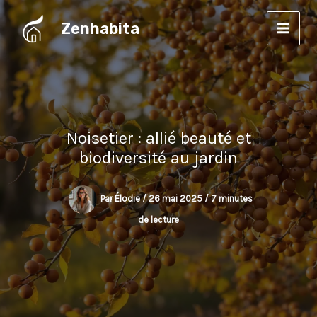
Aller
Zenhabita
au
contenu
Noisetier : allié beauté et
biodiversité au jardin
Par
Élodie
/
26 mai 2025
/
7 minutes
de lecture