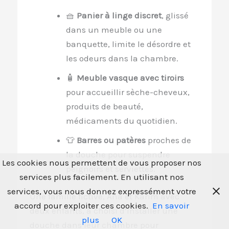
🧺
Panier à linge discret
, glissé
dans un meuble ou une
banquette, limite le désordre et
les odeurs dans la chambre.
🧴
Meuble vasque avec tiroirs
pour accueillir sèche-cheveux,
produits de beauté,
médicaments du quotidien.
👕
Barres ou patères
proches de
la douche pour suspendre
Les cookies nous permettent de vous proposer nos
peignoirs et serviettes.
services plus facilement. En utilisant nos
services, vous nous donnez expressément votre
Une famille fictive, Ana et Karim avec
accord pour exploiter ces cookies.
En savoir
deux enfants, a choisi d’installer une
plus
OK
douche dans leur chambre pour