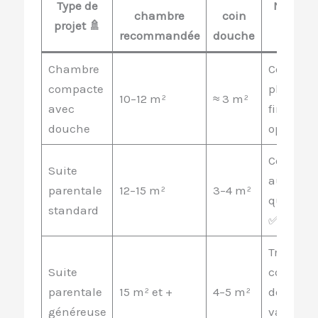
Type de
Niveau 
chambre
coin
projet 🚿
confor
recommandée
douche
Chambre
Correct si
compacte
plan est
10–12 m²
≈ 3 m²
avec
finemen
douche
optimisé
Conforta
Suite
au
parentale
12–15 m²
3–4 m²
quotidie
standard
✅
Très
Suite
confortab
parentale
15 m² et +
4–5 m²
double
généreuse
vasque