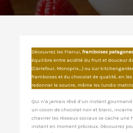
Découvrez les Franui,
framboises patagones 
équilibre entre acidité du fruit et douceur 
(Carrefour, Monoprix…) ou sur kitchengarden.
framboises et du chocolat de qualité, en l
redonner le sourire, même les lundis matins
Qui n’a jamais rêvé d’un instant gourmand 
un cocon de chocolat noir et blanc, incarne c
chavirer les réseaux sociaux se cache une h
instant en moment précieux. Découvrez po