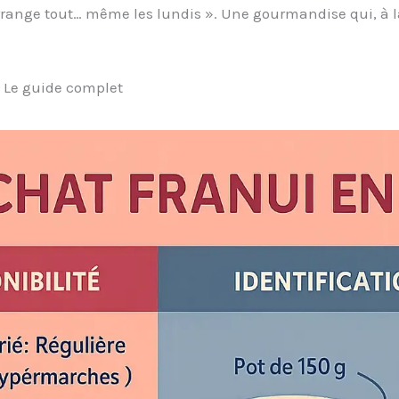
ange tout… même les lundis ». Une gourmandise qui, à la 
? Le guide complet