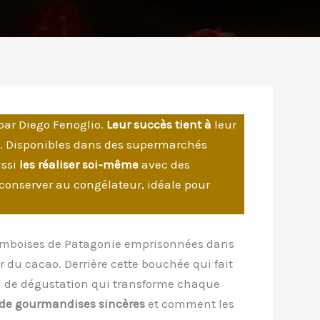
 par Diego Fenoglio.
Leur succès tient à
leur
ant. Disponibles dans des supermarchés
ussi
les réaliser soi-même
avec des
conserver au congélateur, idéale pour
framboises de Patagonie emprisonnées dans
r du cacao. Derrière cette bouchée qui fait
el de dégustation qui transforme chaque
s de gourmandises sincères
et comment les