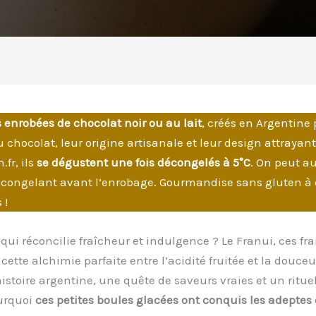
enrobées de chocolat noir ou au lait
, créés en Argentine
du chocolat, leur origine artisanale et leur design attray
fr, ils
se dégustent une fois décongelés à 5°C
. On peut a
es congelant avant l’enrobage. Gourmandise sans gluten à 
 !
qui réconcilie fraîcheur et indulgence ? Le Franui, ces 
ette alchimie parfaite entre l’acidité fruitée et la douceu
istoire argentine, une quête de saveurs vraies et un ritu
urquoi
ces petites boules glacées ont conquis les adepte