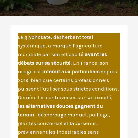
Le glyphosate, désherbant total
systémique, a marqué l’agriculture
mondiale par son efficacité
avant les
débats sur sa sécurité
. En France, son
usage est
interdit aux particuliers
depuis
2019, bien que certains professionnels
puissent l’utiliser sous strictes conditions.
Derrière les controverses sur sa toxicité,
les alternatives douces gagnent du
terrain
: désherbage manuel, paillage,
plantes couvre-sol et faux-semis
préviennent les indésirables sans