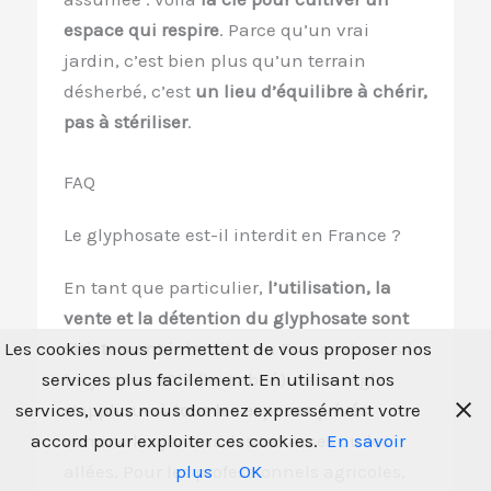
espace qui respire
. Parce qu’un vrai
jardin, c’est bien plus qu’un terrain
désherbé, c’est
un lieu d’équilibre à chérir,
pas à stériliser
.
FAQ
Le glyphosate est-il interdit en France ?
En tant que particulier,
l’utilisation, la
vente et la détention du glyphosate sont
Les cookies nous permettent de vous proposer nos
strictement interdites
en France depuis le
services plus facilement. En utilisant nos
1er janvier 2019 (loi Labbé). Cette règle
services, vous nous donnez expressément votre
s’applique à
tous les espaces privés
accord pour exploiter ces cookies.
En savoir
comme les jardins, les terrasses ou les
plus
OK
allées. Pour les professionnels agricoles,