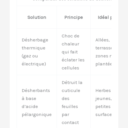
Solution
Principe
Idéal pour…
Choc de
Désherbage
Allées,
chaleur
thermique
terrasses,
qui fait
(gaz ou
zones non
éclater les
électrique)
plantées
cellules
Détruit la
Désherbants
cuticule
Herbes
à base
des
jeunes,
d’acide
feuilles
petites
pélargonique
par
surfaces
contact