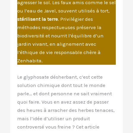
agresser le sol. Les faux amis comme le sel
ou l’eau de Javel, souvent utilisés à tort,
stérilisent la terre
. Privilégier des
méthodes respectueuses préserve la
biodiversité et nourrit l’équilibre d’un
jardin vivant, en alignement avec
l’éthique de vie responsable chère à
Zenhabita.
Le glyphosate désherbant, c’est cette
solution chimique dont tout le monde
parle… et dont personne ne sait vraiment
quoi faire. Vous en avez assez de passer
des heures à arracher des herbes tenaces,
mais l’idée d’utiliser un produit
controversé vous freine ? Cet article