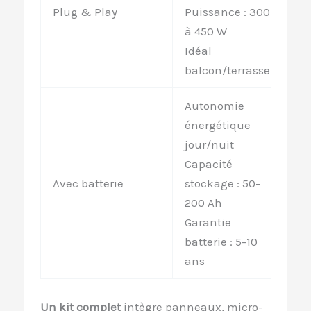
30
Plug & Play
Puissance : 300
90
à 450 W
Idéal
balcon/terrasse
Autonomie
énergétique
jour/nuit
Capacité
2 
Avec batterie
stockage : 50-
00
200 Ah
Garantie
batterie : 5-10
ans
Un kit complet
intègre panneaux, micro-