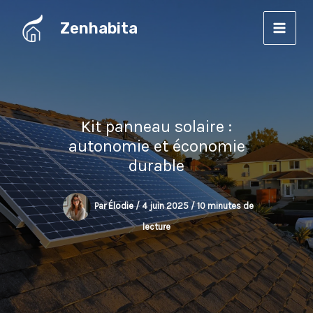
Aller
Zenhabita
au
contenu
Kit panneau solaire :
autonomie et économie
durable
Par
Élodie
/
4 juin 2025
/
10 minutes de
lecture