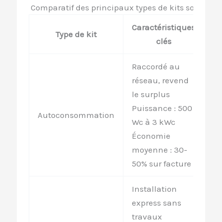
Comparatif des principaux types de kits solaires 
Caractéristiques
Fo
Type de kit
clés
Raccordé au
réseau, revend
le surplus
Puissance : 500
1 
Autoconsommation
Wc à 3 kWc
00
Économie
moyenne : 30-
50% sur facture
Installation
express sans
travaux