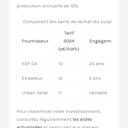
production annuelle de 12%.
Comparatif des tarifs de rachat du surplus
Tarif
Fournisseur
2024
Engagement
(c€/kWh)
EDF OA
10
20 ans
Ekwateur
12
5 ans
Urban Solar
11
Variable
Pour maximiser votre investissement,
consultez régulièrement
les aides
actualisées
et participez aux ateliers