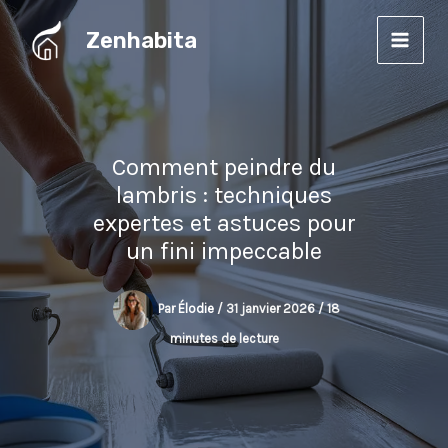
Aller
Zenhabita
au
contenu
Comment peindre du
lambris : techniques
expertes et astuces pour
un fini impeccable
Par
Élodie
/
31 janvier 2026
/
18
minutes de lecture