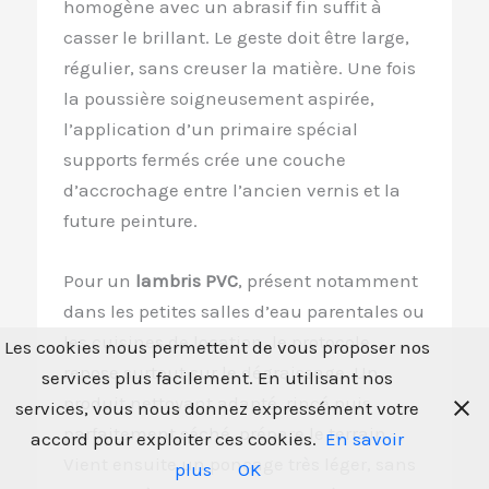
homogène avec un abrasif fin suffit à
casser le brillant. Le geste doit être large,
régulier, sans creuser la matière. Une fois
la poussière soigneusement aspirée,
l’application d’un primaire spécial
supports fermés crée une couche
d’accrochage entre l’ancien vernis et la
future peinture.
Pour un
lambris PVC
, présent notamment
dans les petites salles d’eau parentales ou
les cuisines de location, le protocole
Les cookies nous permettent de vous proposer nos
repose surtout sur le dégraissage. Un
services plus facilement. En utilisant nos
produit nettoyant adapté, rincé puis
services, vous nous donnez expressément votre
parfaitement séché, prépare le terrain.
accord pour exploiter ces cookies.
En savoir
Vient ensuite un ponçage très léger, sans
plus
OK