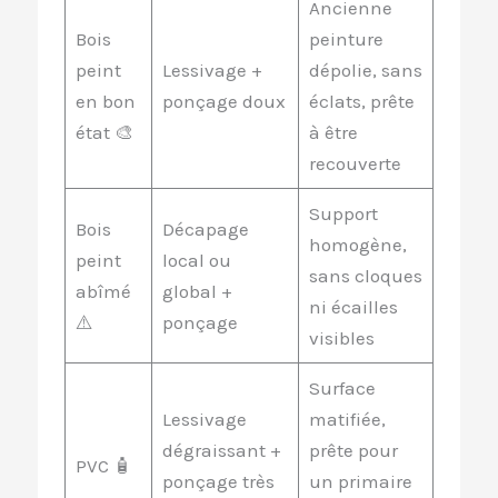
Ancienne
Bois
peinture
peint
Lessivage +
dépolie, sans
en bon
ponçage doux
éclats, prête
état 🎨
à être
recouverte
Support
Bois
Décapage
homogène,
peint
local ou
sans cloques
abîmé
global +
ni écailles
⚠️
ponçage
visibles
Surface
Lessivage
matifiée,
dégraissant +
prête pour
PVC 🧴
ponçage très
un primaire