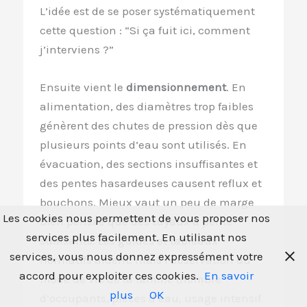
L’idée est de se poser systématiquement
cette question : “Si ça fuit ici, comment
j’interviens ?”
Ensuite vient le
dimensionnement
. En
alimentation, des diamètres trop faibles
génèrent des chutes de pression dès que
plusieurs points d’eau sont utilisés. En
évacuation, des sections insuffisantes et
des pentes hasardeuses causent reflux et
bouchons. Mieux vaut un peu de marge
Les cookies nous permettent de vous proposer nos
bien pensée que des tuyaux à peine
services plus facilement. En utilisant nos
suffisants. Les guides et tableaux
services, vous nous donnez expressément votre
normatifs aident, mais l’observation du
accord pour exploiter ces cookies.
En savoir
mode de vie de la famille (nombre
plus
OK
d’occupants, pièces d’eau, usage intensif