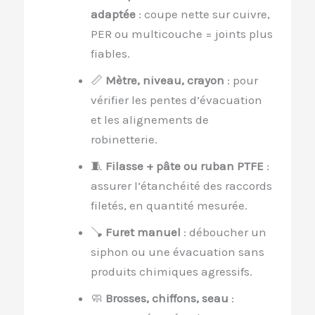
adaptée
: coupe nette sur cuivre,
PER ou multicouche = joints plus
fiables.
📏
Mètre, niveau, crayon
: pour
vérifier les pentes d’évacuation
et les alignements de
robinetterie.
🧵
Filasse + pâte ou ruban PTFE
:
assurer l’étanchéité des raccords
filetés, en quantité mesurée.
🪠
Furet manuel
: déboucher un
siphon ou une évacuation sans
produits chimiques agressifs.
🧼
Brosses, chiffons, seau
: