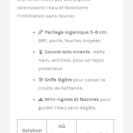
ralentissent l’eau et favorisent
l’infiltration sans raviner.
🌾
Paillage organique 5–8 cm
:
BRF, paille, feuilles broyées.
🪴
Couvre-sols vivants
: trèfle
nain, achillée, pour un tapis
protecteur.
🛠️
Griffe légère
pour casser la
croûte de battance.
🌊
Mini-rigoles et fascines
pour
guider l’eau sans dégâts.
Où
Solution
Bonus