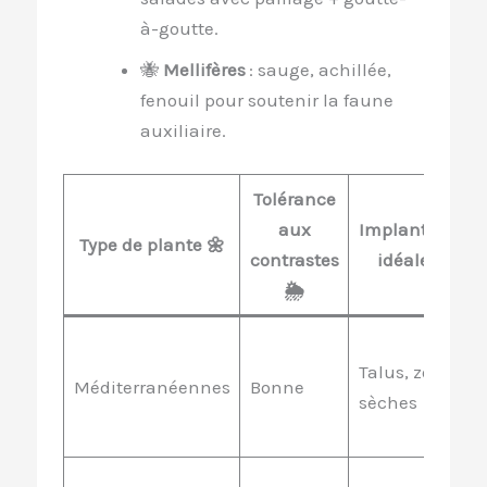
à-goutte.
🐝
Mellifères
: sauge, achillée,
fenouil pour soutenir la faune
auxiliaire.
Tolérance
aux
Implantation
Type de plante 🌼
contrastes
idéale 📌
🌦️
Talus, zones
Méditerranéennes
Bonne
sèches