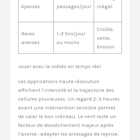
éparses
passages/jour
inégal
arrose
local 
Croûte,
Tuteu
Rares
1–2 fois/jour
verse,
pailla
averses
ou moins
érosion
rigole
Jouer avec la météo en temps réel
Les applications haute résolution
affichent l’intensité et la trajectoire des
cellules pluvieuses. Un regard 2–3 heures
avant une intervention sensible permet
de caler le bon créneau. Le vent reste un
facteur de dessèchement majeur après
l’averse : adapter les arrosages de reprise.