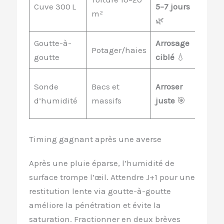
Cuve 300 L
5–7 jours
plei
m²
🌿
nou
Goutte-à-
Arrosage
Pro
Potager/haies
goutte
ciblé
💧
la n
Seui
Sonde
Bacs et
Arroser
d’al
d’humidité
massifs
juste
🎯
zon
Timing gagnant après une averse
Après une pluie éparse, l’humidité de
surface trompe l’œil. Attendre J+1 pour une
restitution lente via goutte-à-goutte
améliore la pénétration et évite la
saturation. Fractionner en deux brèves