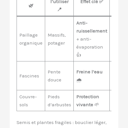
l’utiliser
Effet clé ✅
🌿

📍
Anti-
ruissellement
Paillage
Massifs,
Mélang
+ anti-
organique
potager
granul
évaporation
👍
Branch
Pente
Freine l’eau
Fascines
taille,
douce
🌧️
bois
Couvre-
Pieds
Protection
Semis
sols
d’arbustes
vivante
🌱
d’aut
Semis et plantes fragiles : bouclier léger,