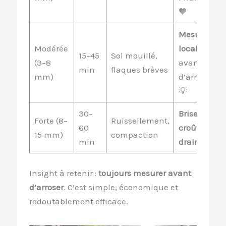
🧡
Mesure
Modérée
locale
15–45
Sol mouillé,
(3–8
avant
min
flaques brèves
mm)
d’arroser
💡
30–
Briser la
Forte (8–
Ruissellement,
60
croûte
et
15 mm)
compaction
min
drainer
⚒️
Insight à retenir :
toujours mesurer avant
d’arroser
. C’est simple, économique et
redoutablement efficace.