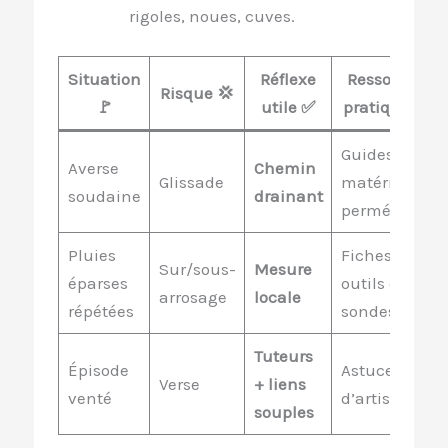
rigoles, noues, cuves.
Situation
Réflexe
Ressource
Risque 💢
🚩
utile ✅
pratique 🧡
Guides
Averse
Chemin
Glissade
matériaux
soudaine
drainant
perméables
Pluies
Fiches
Sur/sous-
Mesure
éparses
outils et
arrosage
locale
répétées
sondes
Tuteurs
Épisode
Astuces
Verse
+ liens
venté
d’artisans
souples