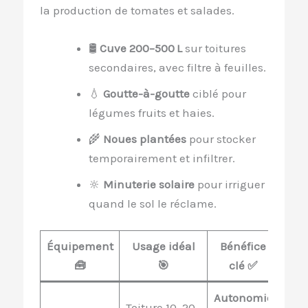
la production de tomates et salades.
🛢️
Cuve 200–500 L
sur toitures
secondaires, avec filtre à feuilles.
💧
Goutte-à-goutte
ciblé pour
légumes fruits et haies.
🌾
Noues plantées
pour stocker
temporairement et infiltrer.
🔆
Minuterie solaire
pour irriguer
quand le sol le réclame.
Équipement
Usage idéal
Bénéfice
A
🧰
🎯
clé ✅
te
Autonomie
Filt
Toiture 10–20