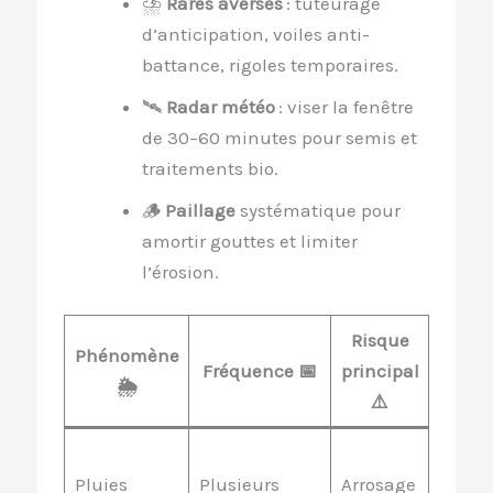
⛈️
Rares averses
: tuteurage
d’anticipation, voiles anti-
battance, rigoles temporaires.
🛰️
Radar météo
: viser la fenêtre
de 30–60 minutes pour semis et
traitements bio.
🪵
Paillage
systématique pour
amortir gouttes et limiter
l’érosion.
Risque
Phénomène
Protec
Fréquence 📅
principal
🌦️
rapide
⚠️
Vérifie
Pluies
Plusieurs
Arrosage
sol
+