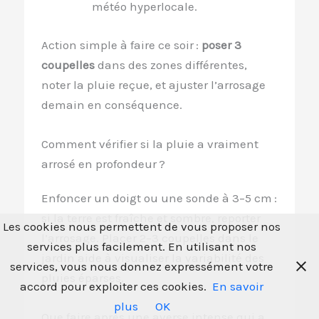
météo hyperlocale.
Action simple à faire ce soir :
poser 3
coupelles
dans des zones différentes,
noter la pluie reçue, et ajuster l’arrosage
demain en conséquence.
Comment vérifier si la pluie a vraiment
arrosé en profondeur ?
Enfoncer un doigt ou une sonde à 3–5 cm :
si la terre est fraîche et sombre, reporter
Les cookies nous permettent de vous proposer nos
l’arrosage. Placer 2–3 coupelles dans le
services plus facilement. En utilisant nos
jardin aide à visualiser la variabilité des
services, vous nous donnez expressément votre
pluies éparses.
accord pour exploiter ces cookies.
En savoir
plus
OK
Que faire après une averse intense qui a