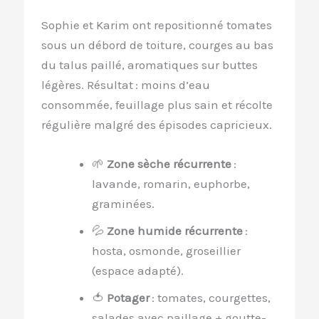
Sophie et Karim ont repositionné tomates
sous un débord de toiture, courges au bas
du talus paillé, aromatiques sur buttes
légères. Résultat : moins d’eau
consommée, feuillage plus sain et récolte
régulière malgré des épisodes capricieux.
🌱
Zone sèche récurrente
:
lavande, romarin, euphorbe,
graminées.
💦
Zone humide récurrente
:
hosta, osmonde, groseillier
(espace adapté).
🍅
Potager
: tomates, courgettes,
salades avec paillage + goutte-